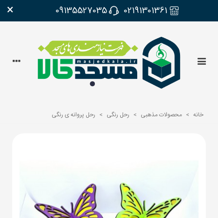
×
09135527035
02191301361
خانه
>
محصولات مذهبی
>
رحل رنگی
>
رحل پروانه ی رنگی