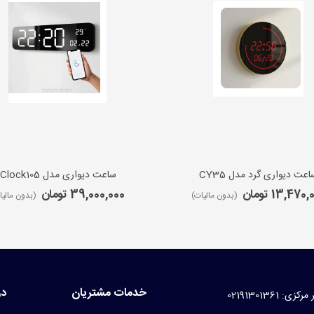
اعت دیواری گرد مدل CY35
ساعت دیواری مدل iClock105
13,470 تومان
39,000,000 تومان
(بدون مالیات)
(بدون مالیا
خدمات مشتریان
در
کزی: 02191301361