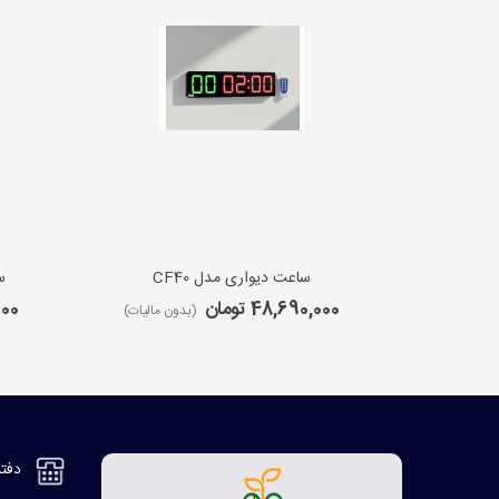
ساعت دیواری مدل CF40
س
48,690,000 تومان
,000
(بدون مالیات)
دفتر مر