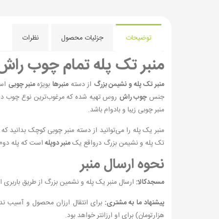
توضیحات
جزئیات محصول
نظرات
منبر تک پله تمام چوب راش
منبر تک پله و نشیمن بزرگ
از دسته
منبرها
بویژه
منبر چوبی
است
جنس
چوب راش
روس تهیه شده که مرغوب‌ترین نوع چوب در س
منبر چوبی زیبا و بادوام باشد.
منبر یک پله را می‌توانید از دسته منبر چوبی کوچک بدانید ک
تک پله و نشیمن بزرگ درواقع یک
منبر دوپله
است که پله دوم 
نحوه ارسال منبر
مسجدکالا:
ارسال منبر یک پله و نشمین بزرگ از طریق باربری ا
پیشنهاد ما به مشتری:
هزارتومان) برای او ارزانتر خواهد بود.