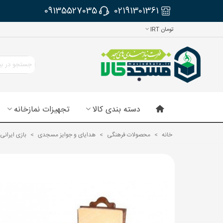
09135527035
02191301361
تومان IRT
دسته بندی کالا
تجهیزات نمازخانه
خانه
>
محصولات فرهنگی
>
هدایای و جوایز مسجدی
>
بازی ایرانی