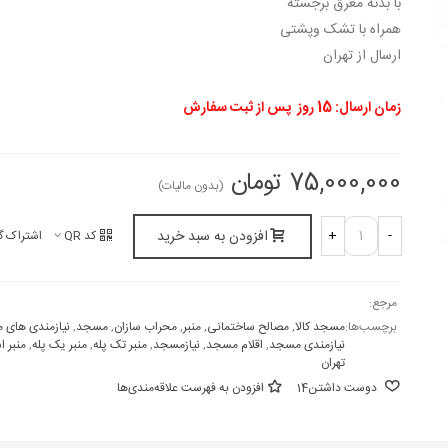
با بدنه معرق برجسته
همراه با تشک وپشتی
ارسال از تهران
زمان ارسال: 15 روز پس از ثبت سفارش
75,000,000 تومان
(بدون مالیات)
افزودن به سبد خرید
+
-
کد QR
اشتراک گ
مرجع:
برچسب‌ها:
مسجد کالا
,
مصالح ساختمانی
,
منبر
,
محراب سازان
,
مسجد
,
نیازمندی های
نیازمندی مسجد
,
اقلام مسجد
,
نیازمسجد
,
منبر تک پله
,
منبر یک پله
,
منبر ا
تهران
دوست داشتن
14
افزودن به فهرست علاقه‌مندی‌ها