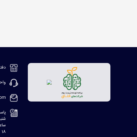
دفتر مر
واحد ف
com
پاسخ
شنبه، 8:30 ا
ساعت
18 الی 20