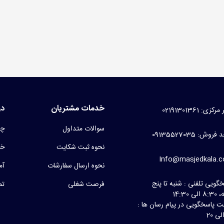
خدمات مشتریان
در
کزی: 02191301361
سوالات متداول
چر
روش: 09135527035
نحوه ثبت شکایت
خط
Info@masjedkala.
نحوه ارسال سفارشات
آم
گویی تلفنی : شنبه تا پنج
فرصت شغلی
تم
لی 14:30
 پاسخگویی در پیام رسان ها :