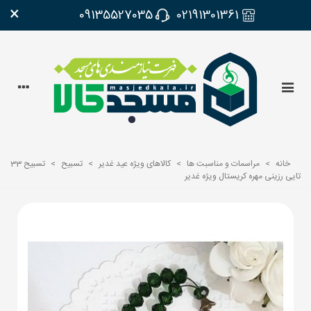
×
09135527035
02191301361
خانه
>
مراسمات و مناسبت ها
>
کالاهای ویژه عید غدیر
>
تسبیح
>
تسبیح 33
تایی رزینی مهره کریستال ویژه غدیر