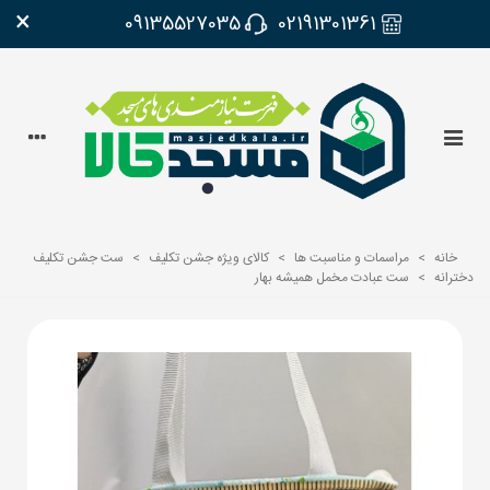
×
09135527035
02191301361
خانه
>
مراسمات و مناسبت ها
>
کالای ویژه جشن تکلیف
>
ست جشن تکلیف
دخترانه
>
ست عبادت مخمل همیشه بهار