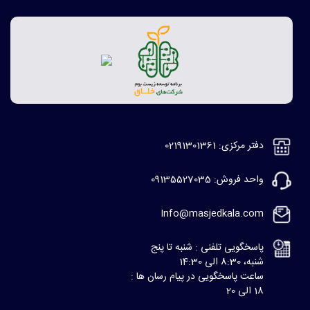
دفتر مرکزی: 02191301361
واحد فروش: 09135527035
Info@masjedkala.com
پاسخگویی تلفنی : شنبه تا پنج
شنبه، 8:30 الی 14:30
ساعت پاسخگویی در پیام رسان ها :
18 الی 20