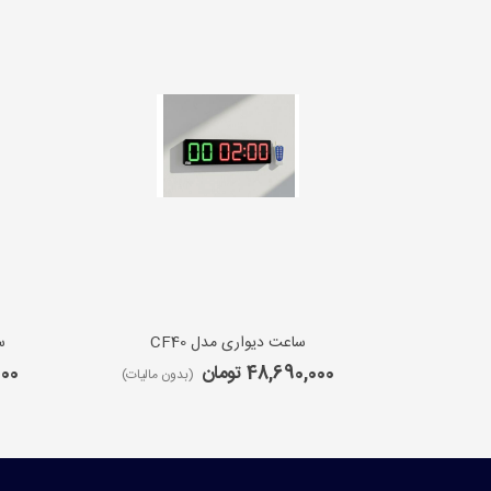
ساعت دیواری مدل CF40
س
48,690,000 تومان
,000
(بدون مالیات)