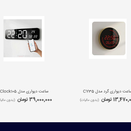
اعت دیواری گرد مدل CY35
ساعت دیواری مدل iClock105
13,470 تومان
39,000,000 تومان
(بدون مالیات)
(بدون مالیا