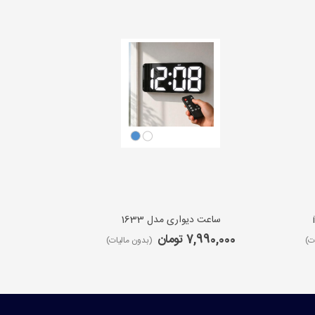
ساعت دیواری مدل 1633
ساعت 
7,990,000 تومان
9,650,000 ت
ت)
(بدون مالیات)