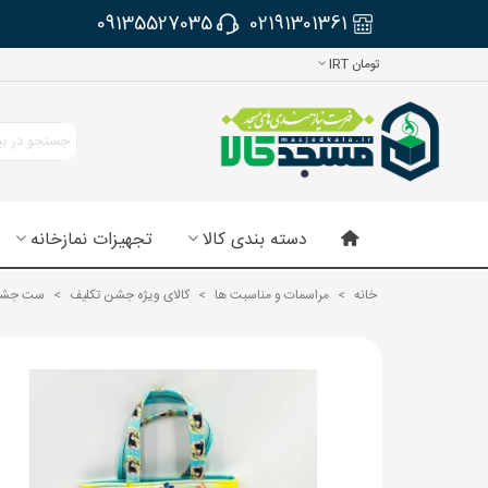
09135527035
02191301361
تومان IRT
دسته بندی کالا
تجهیزات نمازخانه
خانه
>
مراسمات و مناسبت ها
>
کالای ویژه جشن تکلیف
>
ست جشن 