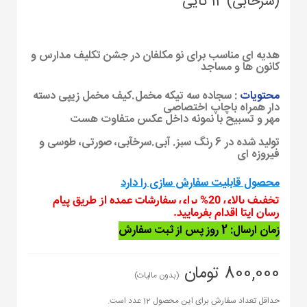
(سرخابی) 12 تایی
هدیه ای مناسب برای نو مکلفان در جشن تکلیف مدارس و
کانون ها و مساجد
محتویات
: سجاده سه تیکه مخمل.کیف مخمل زیپی دسته
دار همراه باچاپ اختصاصی
مهر و تسبیح با نمونه داخل عکس متفاوت هست
تولید شده در 6 رنگ سبز. آبی.سرخآبی، صورتی، طوسی و
فیروزه ای
محصول قابلیت سفارش سازی را دارد
تخفیف بالای 20% برای سفارشات عمده از طریق پیام
رسان ایتا اقدام بفرمایید.
زمان ارسال: 2 روز پس از ثبت سفارش
800,000 تومان
(بدون مالیات)
حداقل تعداد سفارش برای این محصول 12 عدد است.