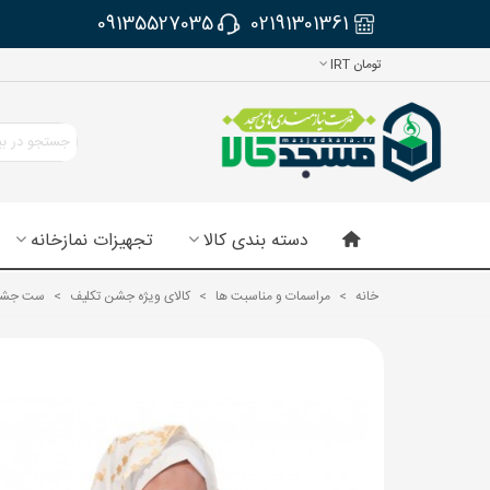
09135527035
02191301361
تومان IRT
دسته بندی کالا
تجهیزات نمازخانه
خانه
>
مراسمات و مناسبت ها
>
کالای ویژه جشن تکلیف
>
ست جشن 