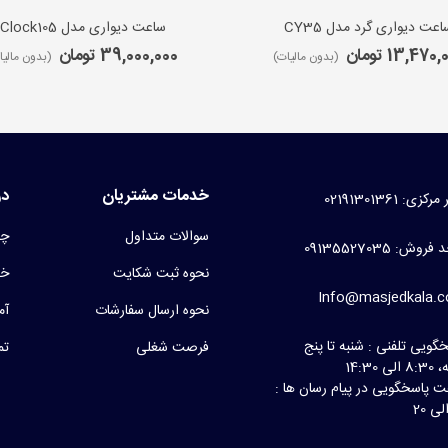
اعت دیواری گرد مدل CY35
ساعت دیواری مدل iClock105
13,470 تومان
39,000,000 تومان
(بدون مالیات)
(بدون مالیا
خدمات مشتریان
در
کزی: 02191301361
سوالات متداول
چر
روش: 09135527035
نحوه ثبت شکایت
خط
Info@masjedkala.
نحوه ارسال سفارشات
آم
گویی تلفنی : شنبه تا پنج
فرصت شغلی
تم
لی 14:30
 پاسخگویی در پیام رسان ها :