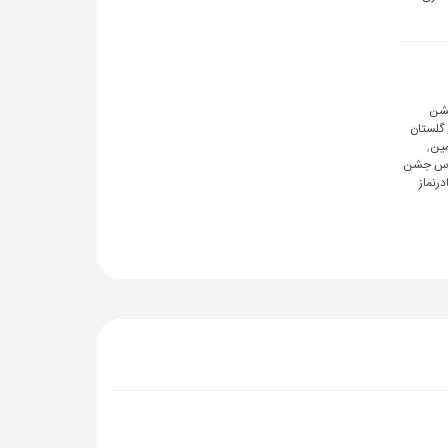
شن
گلستان
مین
,
اس جشن
درنماز