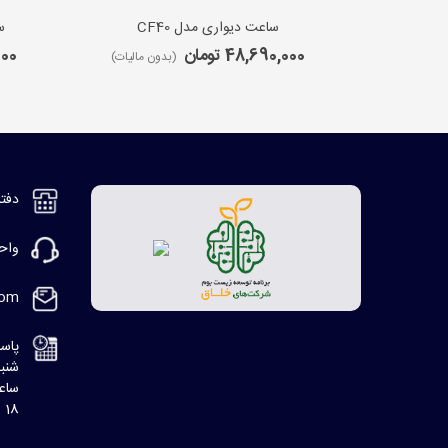
ساعت دیواری مدل CF40
س
48,690,000 تومان
,000
(بدون مالیات)
دفتر مر
واحد ف
com
پاسخ
شنبه، 8:30 ا
ساعت
18 الی 20