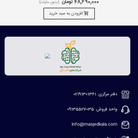
48,690,000 تومان
(بدون مالیات)
افزودن به سبد خرید
دفتر مرکزی: 02191301361
واحد فروش: 09135527035
Info@masjedkala.com