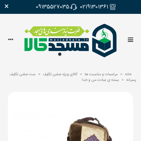
×
09135527035
02191301361
خانه
>
مراسمات و مناسبت ها
>
کالای ویژه جشن تکلیف
>
ست جشن تکلیف
پسرانه
>
بسته ی عبادت من و خدا