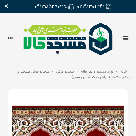
×
09135527035
02191301361
خانه
>
لوازم مسجد و نمازخانه
>
سجاده فرش
>
سجاده فرش مسجد از
تولیدی700 شانه تراکم 2000 (مدل یاسین)