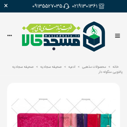
×
09135527035
02191301361
خانه
>
محصولات مذهبی
>
ادعیه
>
صحیفه سجادیه
>
صحیفه سجادیه
پالتویی منگوله دار