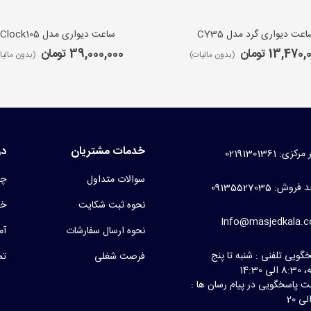
اعت دیواری گرد مدل CY35
ساعت دیواری مدل iClock105
13,470 تومان
39,000,000 تومان
(بدون مالیات)
(بدون مالیا
خدمات مشتریان
در
کزی: 02191301361
سوالات متداول
چر
روش: 09135527035
نحوه ثبت شکایت
خط
Info@masjedkala.
نحوه ارسال سفارشات
آم
گویی تلفنی : شنبه تا پنج
فرصت شغلی
تم
لی 14:30
 پاسخگویی در پیام رسان ها :