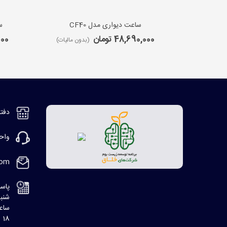
ساعت دیواری مدل CF40
س
48,690,000 تومان
,000
(بدون مالیات)
دفتر مر
واحد ف
com
پاسخ
شنبه، 8:30 ا
ساعت
18 الی 20