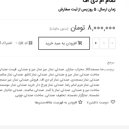
تمام ام دی اف
زمان ارسال: 5 روز پس از ثبت سفارش
8,000,000 تومان
(بدون مالیات)
افزودن به سبد خرید
+
-
کد QR
اشتراک گ
مرجع:
برچسب‌ها:
مسجدکالا
,
محراب سازان
,
صندلی نماز
,
میز نماز
,
میز و صندلی
,
قیمت صندلی 
ساخت صندلی نماز
,
میز و صندلی نماز
,
صندلی نماز تاشو
,
صندلی نماز سالمن
صندلی نماز مسجدی
,
صندلی نماز ام دی اف
,
فروش صندلی نماز
,
میز مسج
صندلی نماز حرم امام رضا
,
صندلی نماز چرخ دار
,
خرید صندلی نماز
,
موسسه 
ساخت میز و صندلی
,
صندلی نماز با کمد
,
صندلی سالمند
,
صندلی جانباز
,
صن
نشسته
,
نمازگزار نشسته
,
تخفیف صندلی
,
ساخت صندلی چوبی
دوست داشتن
2
افزودن به فهرست علاقه‌مندی‌ها