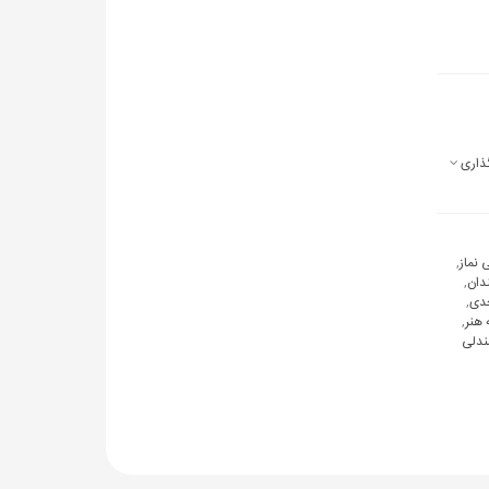
ذاری
نماز
,
دان
,
دی
,
هنر
,
دلی