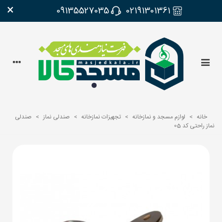
×
09135527035
02191301361
خانه
>
لوازم مسجد و نمازخانه
>
تجهیزات نمازخانه
>
صندلی نماز
>
صندلی
نماز راحتی کد 05