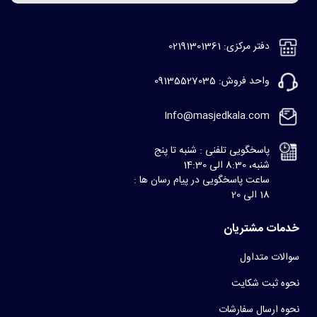
دفتر مرکزی: 02191301361
واحد فروش: 09135527035
Info@masjedkala.com
پاسخگویی تلفنی : شنبه تا پنج
شنبه، 8:30 الی 14:30
ساعت پاسخگویی در پیام رسان ها :
18 الی 20
خدمات مشتریان
سوالات متداول
نحوه ثبت شکایت
نحوه ارسال سفارشات