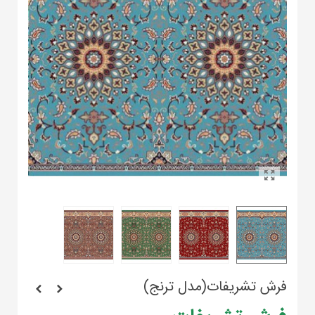
فرش تشریفات(مدل ترنج)