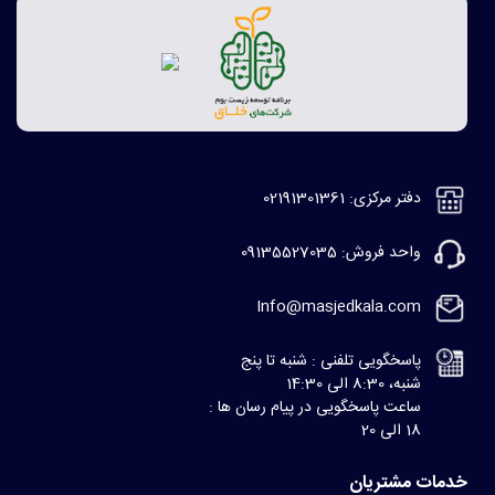
دفتر مرکزی: 02191301361
واحد فروش: 09135527035
Info@masjedkala.com
پاسخگویی تلفنی : شنبه تا پنج
شنبه، 8:30 الی 14:30
ساعت پاسخگویی در پیام رسان ها :
18 الی 20
خدمات مشتریان