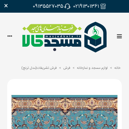
×
09135527035
02191301361
خانه
>
لوازم مسجد و نمازخانه
>
فرش
>
فرش تشریفات(مدل ترنج)