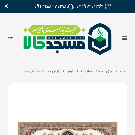
×
09135527035
02191301361
خانه
>
لوازم مسجد و نمازخانه
>
فرش
>
فرش 1200شانه گوهر کرم