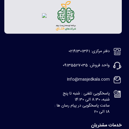
دفتر مرکزی: 02191301361
واحد فروش: 09135527035
Info@masjedkala.com
پاسخگویی تلفنی : شنبه تا پنج
شنبه، 8:30 الی 14:30
ساعت پاسخگویی در پیام رسان ها :
18 الی 20
خدمات مشتریان