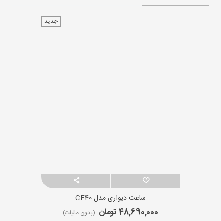
جدید
ساعت دیواری مدل CF40
48,690,000 تومان
(بدون مالیات)