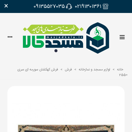
×
09135527035
02191301361
خانه
>
لوازم مسجد و نمازخانه
>
فرش
>
فرش کهکشان سورمه ای سری
2550