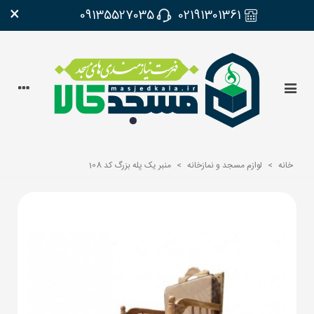
×
09135527035
02191301361
خانه
>
لوازم مسجد و نمازخانه
>
منبر یک پله بزرگ کد 108