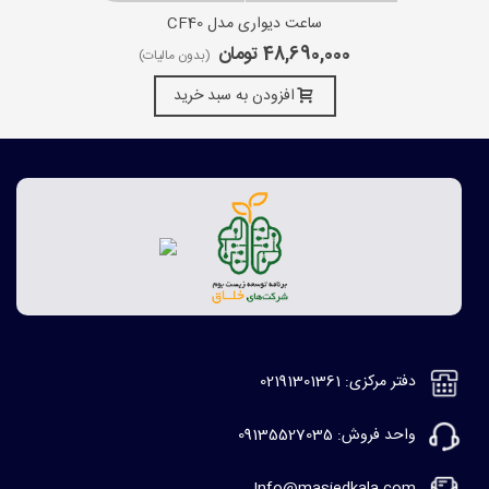
ساعت دیواری مدل CF40
48,690,000 تومان
(بدون مالیات)
افزودن به سبد خرید
دفتر مرکزی: 02191301361
واحد فروش: 09135527035
Info@masjedkala.com