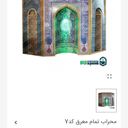
محراب تمام معرق کد7