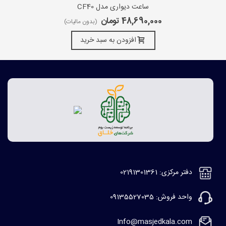
ساعت دیواری مدل CF40
48,690,000 تومان
(بدون مالیات)
افزودن به سبد خرید
دفتر مرکزی: 02191301361
واحد فروش: 09135527035
Info@masjedkala.com