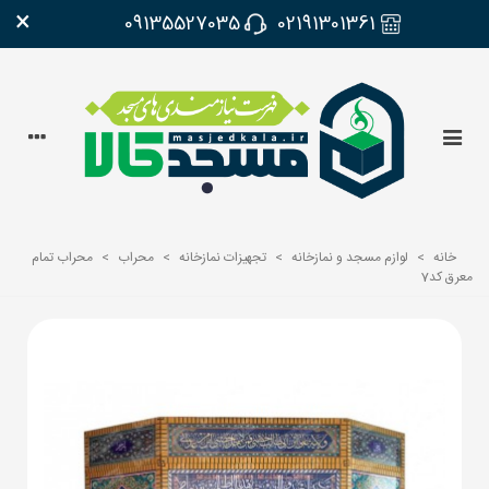
×
09135527035
02191301361
خانه
>
لوازم مسجد و نمازخانه
>
تجهیزات نمازخانه
>
محراب
>
محراب تمام
معرق کد7