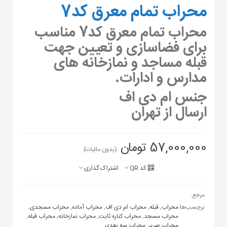
محراب تمام معرق کد7
محراب تمام معرق کد7 مناسب
برای فضاسازی و تعیین جهت
قبله مساجد و نمازخانه های
مدارس و ادارات.
جنس ام دی اف
ارسال از تهران
57,000,000 تومان
(بدون مالیات)
کد QR
اشتراک گذاری
مرجع:
برچسب‌ها:
محراب
,
قبله
,
محراب ام دی اف
,
محراب آماده
,
محراب مسجدی
,
محراب مسجد
,
محراب کناره ثابت
,
محراب نمازخانه
,
محراب قبله
,
محراب صریر
,
محراب سه بعدی