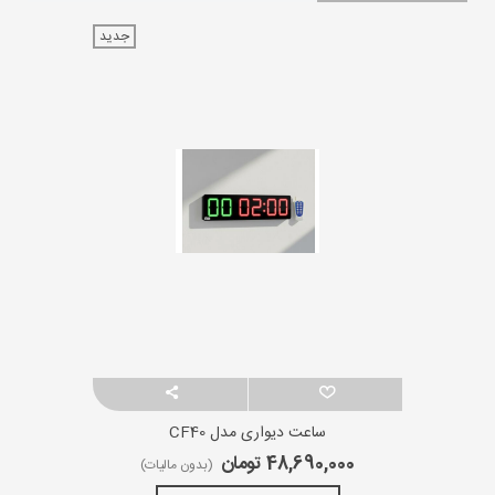
جدید
ساعت دیواری مدل CF40
48,690,000 تومان
(بدون مالیات)