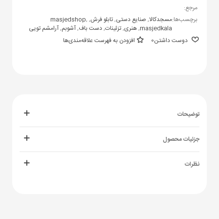
مرجع:
برچسب‌ها:
مسجدکالا
,
صنایع دستی
,
تابلو فرش
,
,
masjedshop
masjedkala
,
هنری
,
تزئینات
,
دست باف
,
آشوبم
,
آرامشم تویی
دوست داشتن
0
افزودن به فهرست علاقه‌مندی‌ها
توضیحات
جزئیات محصول
نظرات