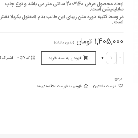
ابعاد محصول عرض 140*200 سانتی متر می باشد و نوع چاپ
سابلیمیشن است.
در وسط کتیبه دوره متن زیبای
این طالب بدم المقتول بکربلا
نقش 
است.
1,405,000 تومان
(بدون مالیات)
افزودن به سبد خرید
+
-
کد QR
اشتراک گ
مرجع:
دوست داشتن
2
افزودن به فهرست علاقه‌مندی‌ها