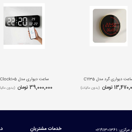
اعت دیواری گرد مدل CY35
ساعت دیواری مدل iClock105
13,470 تومان
39,000,000 تومان
(بدون مالیات)
(بدون مالیا
خدمات مشتریان
در
کزی: 02191301361