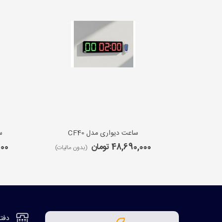
ساعت دیواری مدل CF40
س
48,690,000 تومان
,000
(بدون مالیات)
دفتر مر