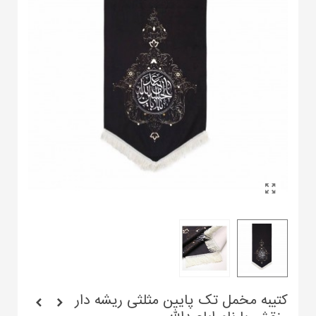
کتیبه مخمل تک پایین مثلثی ریشه دار