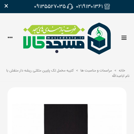
×
09135527035
02191301361
خانه
>
مراسمات و مناسبت ها
>
کتیبه مخمل تک پایین مثلثی ریشه دار منقش با
نام اباعبدالله