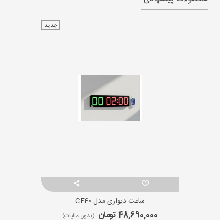
جدید
ساعت دیواری مدل CF40
48,690,000 تومان
(بدون مالیات)