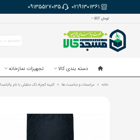
09135527035
02191301361
تومان IRT
دسته بندی کالا
تجهیزات نمازخانه
خانه
>
مراسمات و مناسبت ها
>
کتیبه کجراه تک منقش با نام یااباعبدا