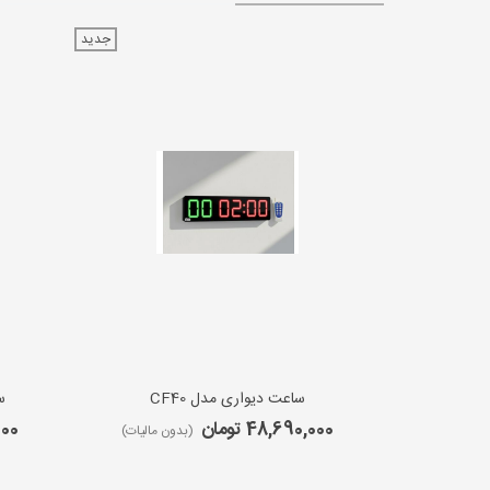
جدید
ساعت دیواری مدل CF40
س
48,690,000 تومان
,000
(بدون مالیات)