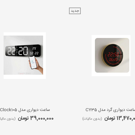
جدید
اعت دیواری گرد مدل CY35
ساعت دیواری مدل iClock105
13,470 تومان
39,000,000 تومان
(بدون مالیات)
(بدون مالیا