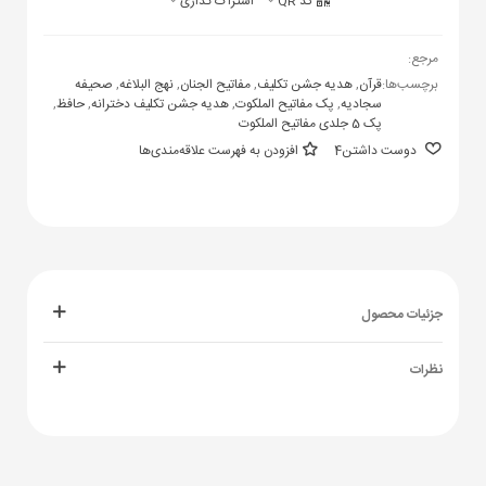
کد QR
اشتراک گذاری
مرجع:
برچسب‌ها:
قرآن
,
هدیه جشن تکلیف
,
مفاتیح الجنان
,
نهج البلاغه
,
صحیفه
سجادیه
,
پک مفاتیح الملکوت
,
هدیه جشن تکلیف دخترانه
,
حافظ
,
پک 5 جلدی مفاتیح الملکوت
دوست داشتن
4
افزودن به فهرست علاقه‌مندی‌ها
جزئیات محصول
نظرات