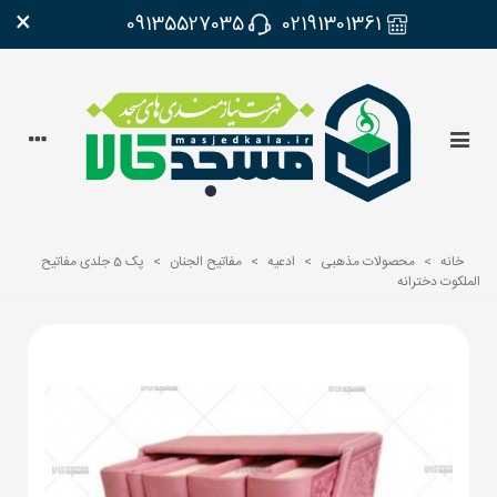
×
09135527035
02191301361
خانه
>
محصولات مذهبی
>
ادعیه
>
مفاتیح الجنان
>
پک 5 جلدی مفاتیح
الملکوت دخترانه