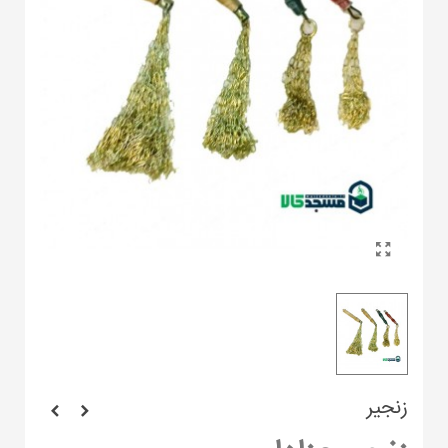
زنجیر