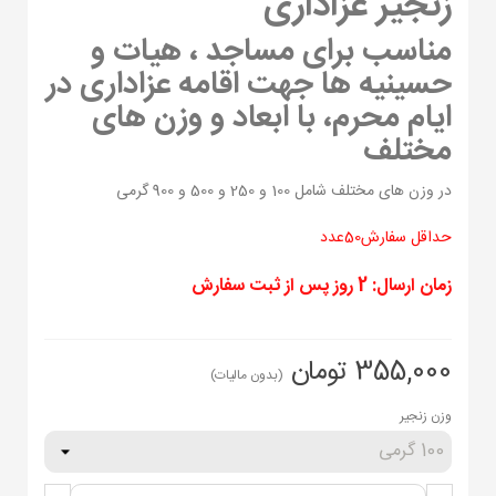
زنجیر عزاداری
مناسب برای مساجد ، هیات و
حسینیه ها جهت اقامه عزاداری در
ایام محرم، با ابعاد و وزن های
مختلف
در وزن های مختلف شامل 100 و 250 و 500 و 900 گرمی
حداقل سفارش50عدد
زمان ارسال: 2 روز پس از ثبت سفارش
355,000 تومان
(بدون مالیات)
وزن زنجیر