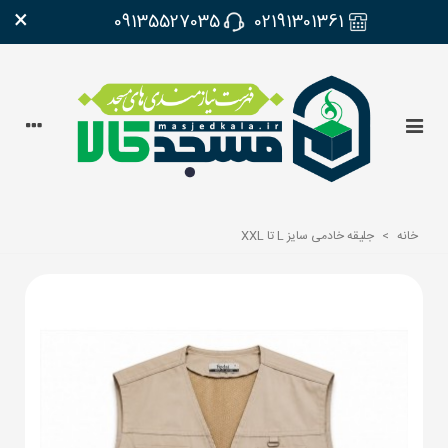
×
09135527035
02191301361
خانه
>
جلیقه خادمی سایز L تا XXL