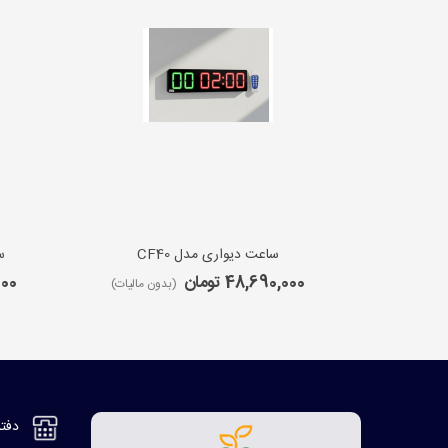
ساعت دیواری مدل CF40
س
48,690,000 تومان
,000
(بدون مالیات)
دفتر مر