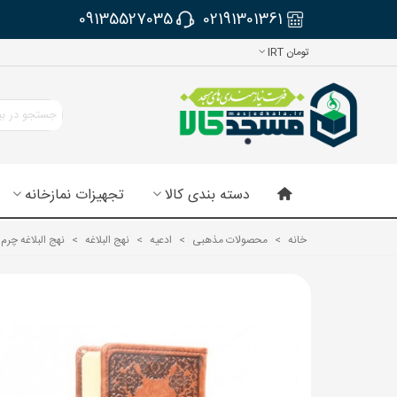
09135527035
02191301361
تومان IRT
دسته بندی کالا
تجهیزات نمازخانه
خانه
>
محصولات مذهبی
>
ادعیه
>
نهج البلاغه
>
نهج البلاغه چرم 