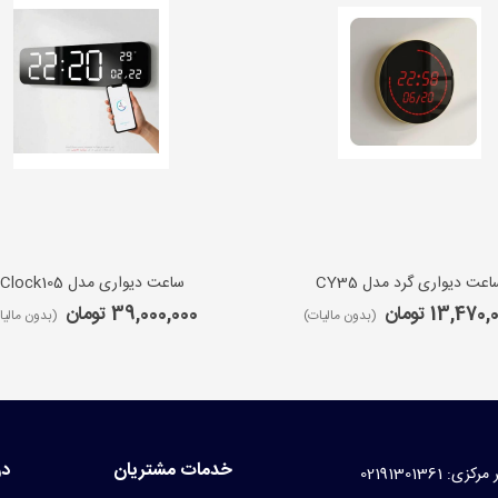
اعت دیواری گرد مدل CY35
ساعت دیواری مدل iClock105
13,470 تومان
39,000,000 تومان
(بدون مالیات)
(بدون مالیا
خدمات مشتریان
در
کزی: 02191301361