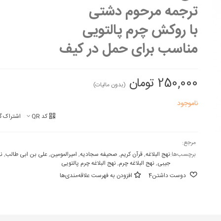
ترجمه مرحوم دشتی
با روکش چرم پالتویی
مناسب برای حمل در کیف
250,000 تومان
(بدون مالیات)
ناموجود
کد QR
اشتراک گ
مرجع:
برچسب‌ها:
نهج البلاغه
,
قرآن کریم
,
صحیفه سجادیه
,
امیرالمومین
,
علی بن ابی طالب
,
نه
جیبی
,
نهج البلاغه چرم
,
نهج البلاغه چرم پالتویی
دوست داشتن
4
افزودن به فهرست علاقه‌مندی‌ها