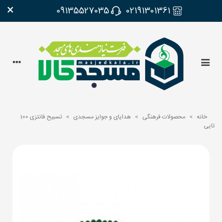
×
09135527035
02191301361
خانه
>
محصولات فرهنگی
>
هدایای و جوایز مسجدی
>
تسبیح فانتزی 100
تایی