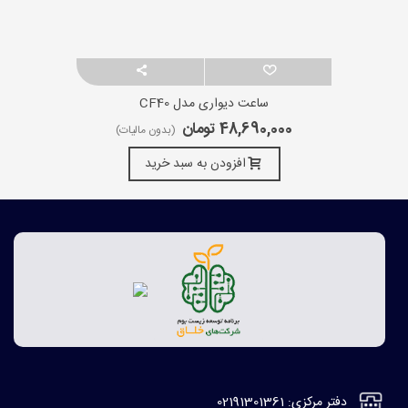
ساعت دیواری مدل CF40
48,690,000 تومان
(بدون مالیات)
افزودن به سبد خرید
دفتر مرکزی: 02191301361