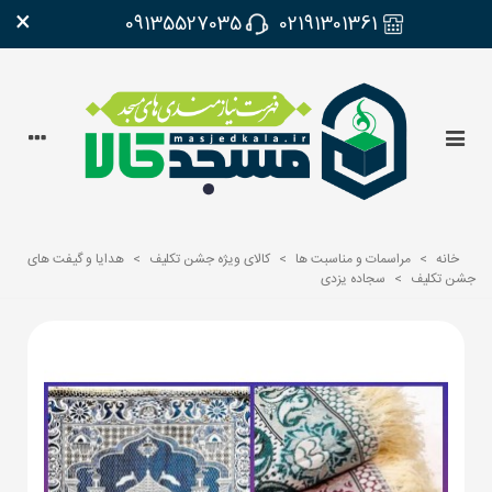
×
09135527035
02191301361
خانه
>
مراسمات و مناسبت ها
>
کالای ویژه جشن تکلیف
>
هدایا و گیفت های
جشن تکلیف
>
سجاده یزدی