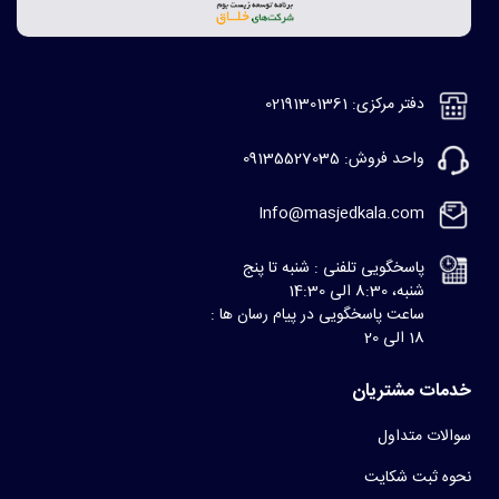
دفتر مرکزی: 02191301361
واحد فروش: 09135527035
Info@masjedkala.com
پاسخگویی تلفنی : شنبه تا پنج
شنبه، 8:30 الی 14:30
ساعت پاسخگویی در پیام رسان ها :
18 الی 20
خدمات مشتریان
سوالات متداول
نحوه ثبت شکایت