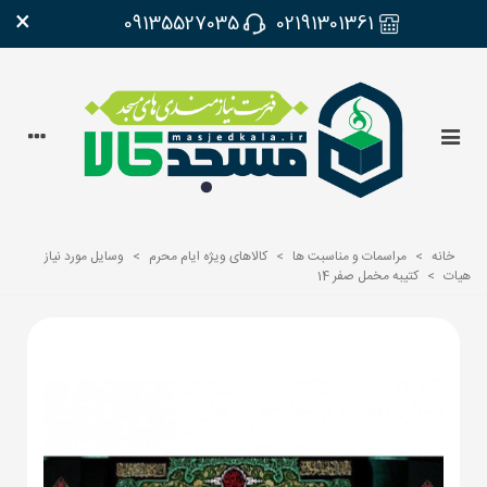
×
09135527035
02191301361
خانه
>
مراسمات و مناسبت ها
>
کالاهای ویژه ایام محرم
>
وسایل مورد نیاز
هیات
>
کتیبه مخمل صفر 14