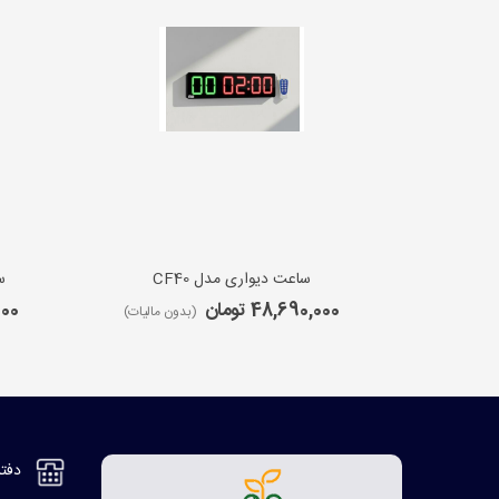
ساعت دیواری مدل CF40
س
48,690,000 تومان
,000
(بدون مالیات)
دفتر مر