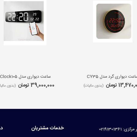
اعت دیواری گرد مدل CY35
ساعت دیواری مدل iClock105
13,470 تومان
39,000,000 تومان
(بدون مالیات)
(بدون مالیا
خدمات مشتریان
در
کزی: 02191301361