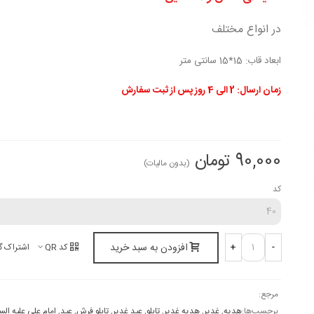
در انواع مختلف
ابعاد قاب: 15*15 سانتی متر
زمان ارسال: 2 الی 4 روز پس از ثبت سفارش
90,000 تومان
(بدون مالیات)
کد
افزودن به سبد خرید
+
-
کد QR
اشتراک گ
مرجع:
برچسب‌ها:
هدیه
,
غدیر
,
هدیه غدیر
,
تابلو
,
عید غدیر
,
تابلو فرش
,
عید
,
امام علی علیه الس