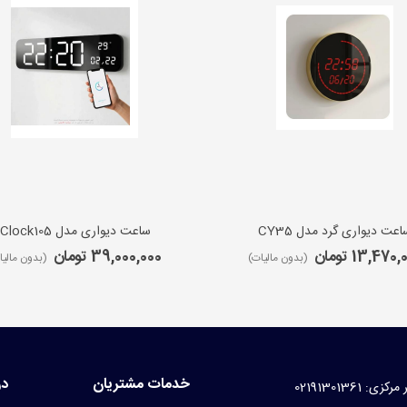
اعت دیواری گرد مدل CY35
ساعت دیواری مدل iClock105
13,470 تومان
39,000,000 تومان
(بدون مالیات)
(بدون مالیا
خدمات مشتریان
در
کزی: 02191301361