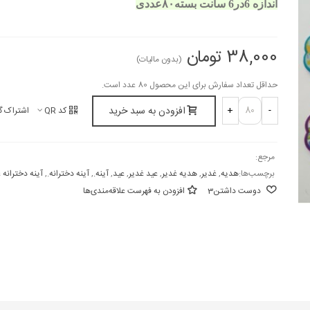
اندازه 6در6 سانت
بسته۸۰عددی
38,000 تومان
(بدون مالیات)
حداقل تعداد سفارش برای این محصول 80 عدد است.
افزودن به سبد خرید
+
-
کد QR
اشتراک گ
مرجع:
برچسب‌ها:
هدیه
,
غدیر
,
هدیه غدیر
,
عید غدیر
,
عید
,
آینه.
,
آینه دخترانه.
,
آینه دخترانه 
دوست داشتن
3
افزودن به فهرست علاقه‌مندی‌ها