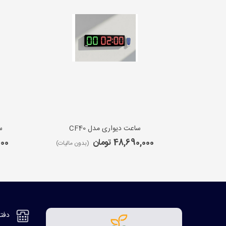
ساعت دیواری مدل CF40
س
48,690,000 تومان
,000
(بدون مالیات)
دفتر مر