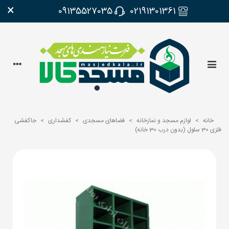
×
09135527035
02191301361
خانه
>
لوازم مسجد و نمازخانه
>
فضاهای مسجدی
>
کفشداری
>
جاکفشی
فلزی 30 سلول (بدون درب 30 خانه)