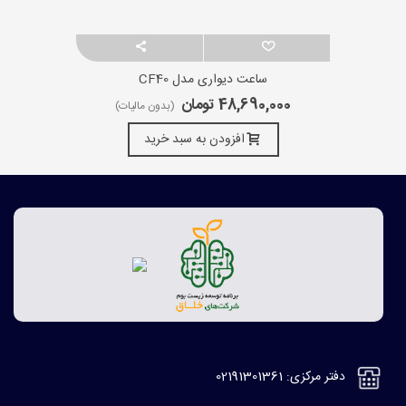
ساعت دیواری مدل CF40
48,690,000 تومان
(بدون مالیات)
افزودن به سبد خرید
دفتر مرکزی: 02191301361