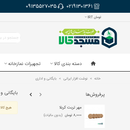
09135527035
02191301361
تومان IRT
دسته بندی کالا
تجهیزات نمازخانه
خانه
>
نوشت افزار ایرانی
>
بایگانی و اداری
بایگانی و 
پرفروش‌ها
مهر تربت کربلا
لو
هیچ کالای
عب
8,000 تومان
(بدون مالیات)
,000