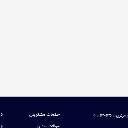
 جشن تکلیف پسرانه میعاد
(بدون مالیات)
سه کفش مسجدی برزنتی
99 تومان
(بدون مالیات)
نت غدیری
1 تومان
(بدون مالیات)
خدمات مشتریان
در
کزی: 02191301361
سوالات متداول
چر