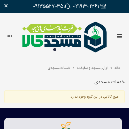
×
09135527035
02191301361
خانه
>
لوازم مسجد و نمازخانه
>
خدمات مسجدی
خدمات مسجدی
هیچ کالایی در این گروه وجود ندارد.