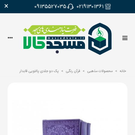
×
09135527035
02191301361
خانه
>
محصولات مذهبی
>
قرآن رنگی
>
پک دو جلدی پالتویی قابدار