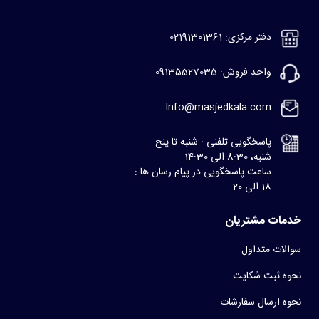
دفتر مرکزی: 02191301361
واحد فروش: 09135527035
Info@masjedkala.com
پاسخگویی تلفنی : شنبه تا پنج
شنبه، 8:30 الی 14:30
ساعت پاسخگویی در پیام رسان ها :
18 الی 20
خدمات مشتریان
سوالات متداول
نحوه ثبت شکایت
نحوه ارسال سفارشات