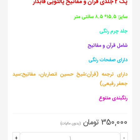
پک 2 جلدی قرآن و مفاتیح پالتویی قابدار
سایز: ۱۵.۵* ۸.۵ سانتی متر
جلد چرم رنگی
شامل قرآن و مفاتیح
دارای صفحات رنگی
دارای ترجمه (قرآن:شیخ حسین انصاریان، مفاتیح:سید
جعفر رفیعی)
رنگبندی متنوع
350,000 تومان
(بدون مالیات)
+
-