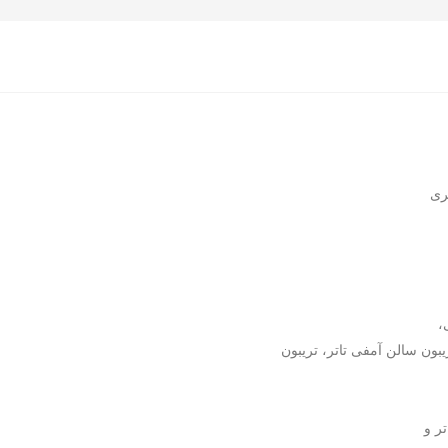
ری
،
بون سالن آمفی تاتر، تریبون
ر و