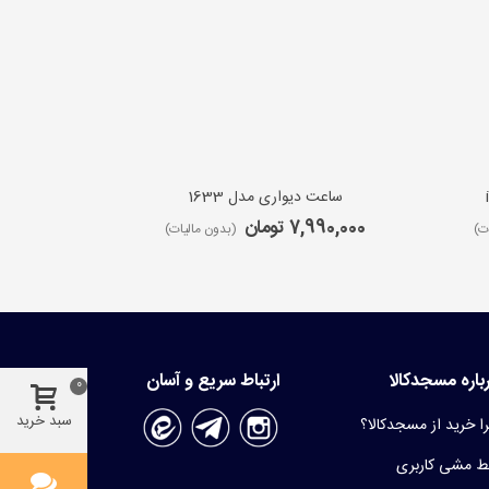
ساعت دیواری مدل 1633
ساعت 
7,990,000 تومان
9,650,000 ت
ت)
(بدون مالیات)
باره مسجدکالا
ارتباط سریع و آسان
0
سبد خرید
ا خرید از مسجدکالا؟
 مشی کاربری