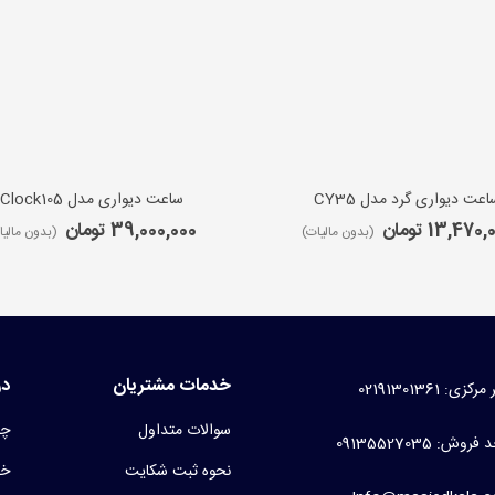
اعت دیواری گرد مدل CY35
ساعت دیواری مدل iClock105
13,470 تومان
39,000,000 تومان
(بدون مالیات)
(بدون مالیا
خدمات مشتریان
در
کزی: 02191301361
سوالات متداول
چر
روش: 09135527035
نحوه ثبت شکایت
خط