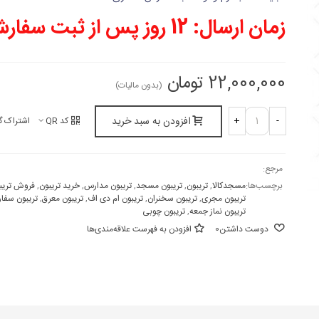
زمان ارسال: 12 روز پس از ثبت سفارش
22,000,000 تومان
(بدون مالیات)
افزودن به سبد خرید
+
-
کد QR
اشتراک گ
مرجع:
برچسب‌ها:
مسجدکالا
,
تریبون
,
تریبون مسجد
,
تریبون مدارس
,
خرید تریبون
,
فروش تریب
تریبون مجری
,
تریبون سخنران
,
تریبون ام دی اف
,
تریبون معرق
,
تریبون سفا
تریبون نماز جمعه
,
تریبون چوبی
دوست داشتن
0
افزودن به فهرست علاقه‌مندی‌ها