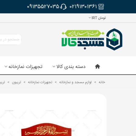
09135527035
02191301361
تومان IRT
دسته بندی کالا
تجهیزات نمازخانه
خانه
>
لوازم مسجد و نمازخانه
>
تجهیزات نمازخانه
>
تریبون
>
تریبون MDF حکا