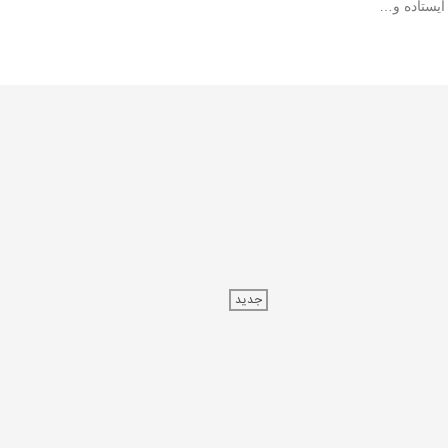
…
یستاده و
جدید