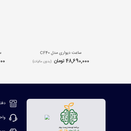
ساعت دیواری مدل CF40
س
48,690,000 تومان
,000
(بدون مالیات)
دفتر مر
واحد ف