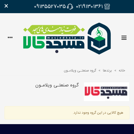
×
09135527035
02191301361
خانه
>
برندها
>
گروه صنعتـی ویلامـون
گروه صنعتـی ویلامـون
هیچ کالایی در این گروه وجود ندارد.