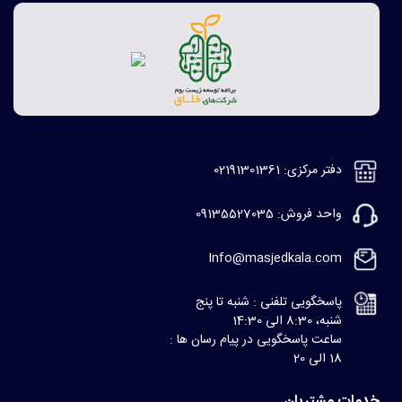
دفتر مرکزی: 02191301361
واحد فروش: 09135527035
Info@masjedkala.com
پاسخگویی تلفنی : شنبه تا پنج
شنبه، 8:30 الی 14:30
ساعت پاسخگویی در پیام رسان ها :
18 الی 20
خدمات مشتریان