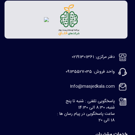
دفتر مرکزی: 02191301361
واحد فروش: 09135527035
Info@masjedkala.com
پاسخگویی تلفنی : شنبه تا پنج
شنبه، 8:30 الی 14:30
ساعت پاسخگویی در پیام رسان ها :
18 الی 20
خدمات مشتریان