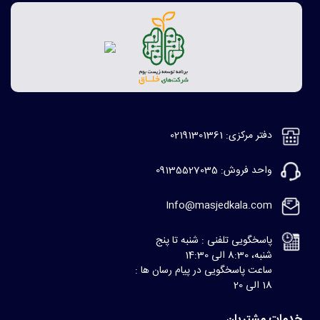
دفتر مرکزی: 02191301361
واحد فروش: 09135527035
Info@masjedkala.com
پاسخگویی تلفنی : شنبه تا پنج
شنبه، 8:30 الی 14:30
ساعت پاسخگویی در پیام رسان ها :
18 الی 20
خدمات مشتریان