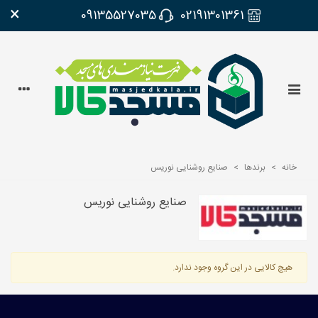
×
09135527035
02191301361
خانه
>
برندها
>
صنایع روشنایی نوریس
صنایع روشنایی نوریس
هیچ کالایی در این گروه وجود ندارد.