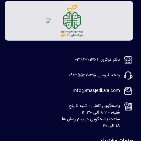
دفتر مرکزی: 02191301361
واحد فروش: 09135527035
Info@masjedkala.com
پاسخگویی تلفنی : شنبه تا پنج
شنبه، 8:30 الی 14:30
ساعت پاسخگویی در پیام رسان ها :
18 الی 20
خدمات مشتریان