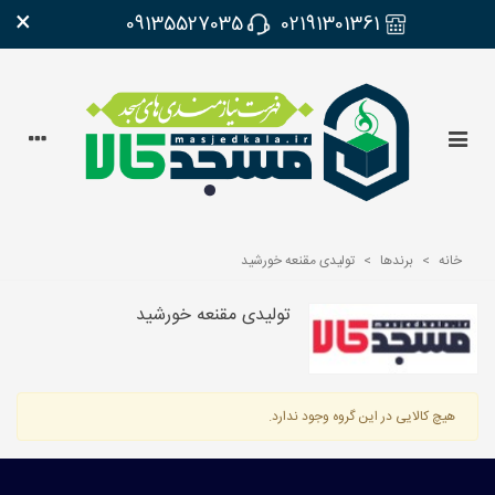
×
09135527035
02191301361
خانه
>
برندها
>
تولیدی مقنعه خورشید
تولیدی مقنعه خورشید
هیچ کالایی در این گروه وجود ندارد.