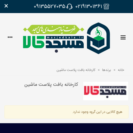
×
09135527035
02191301361
خانه
>
برندها
>
کارخانه بافت پلاست ماشین
کارخانه بافت پلاست ماشین
هیچ کالایی در این گروه وجود ندارد.