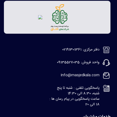
دفتر مرکزی: 02191301361
واحد فروش: 09135527035
Info@masjedkala.com
پاسخگویی تلفنی : شنبه تا پنج
شنبه، 8:30 الی 14:30
ساعت پاسخگویی در پیام رسان ها :
18 الی 20
خدمات مشتریان