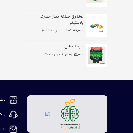
صندوق صدقه یکبار مصرف
کی
پلاستیکی
,000
38,000 تومان
(بدون مالیات)
سربند ساتن
مگ
15,000 تومان
(بدون مالیات)
2,000
دفتر مر
واحد ف
com