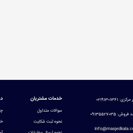
سه کفش مسجدی برزنتی
99 تومان
(بدون مالیات)
نت غدیری
1 تومان
(بدون مالیات)
خدمات مشتریان
در
کزی: 02191301361
سوالات متداول
چر
روش: 09135527035
نحوه ثبت شکایت
خط
Info@masjedkala.
نحوه ارسال سفارشات
آم