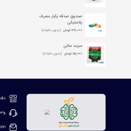
صندوق صدقه یکبار مصرف
کی
پلاستیکی
,000
38,000 تومان
(بدون مالیات)
سربند ساتن
مگ
15,000 تومان
(بدون مالیات)
2,000
دفتر مر
واحد ف
com