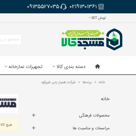
09135527035
02191301361
تومان IRT
دسته بندی کالا
تجهیزات نمازخانه
خانه
>
برندها
>
شرکت همیار بتن شیرکوه
خانه
محصولات فرهنگی
هیچ کالای
مراسمات و مناسبت ها