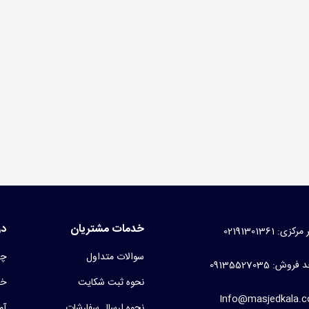
سه کفش مسجدی برزنتی
99 تومان
(بدون مالیات)
نت غدیری
1 تومان
(بدون مالیات)
خدمات مشتریان
در
کزی: 02191301361
سوالات متداول
چر
روش: 09135527035
نحوه ثبت شکایت
خط
Info@masjedkala.
نحوه ارسال سفارشات
آم