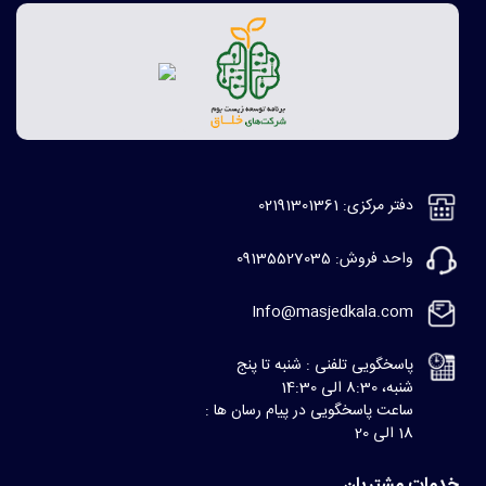
دفتر مرکزی: 02191301361
واحد فروش: 09135527035
Info@masjedkala.com
پاسخگویی تلفنی : شنبه تا پنج
شنبه، 8:30 الی 14:30
ساعت پاسخگویی در پیام رسان ها :
18 الی 20
خدمات مشتریان