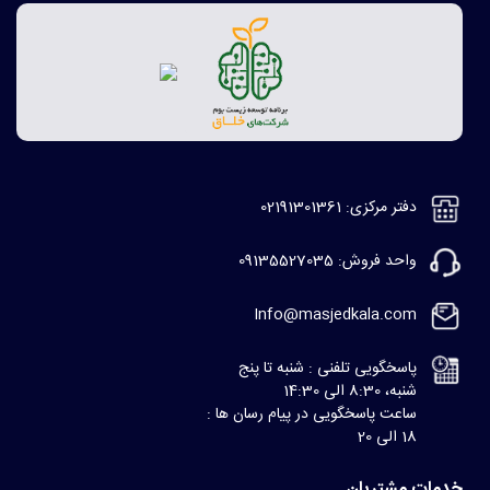
دفتر مرکزی: 02191301361
واحد فروش: 09135527035
Info@masjedkala.com
پاسخگویی تلفنی : شنبه تا پنج
شنبه، 8:30 الی 14:30
ساعت پاسخگویی در پیام رسان ها :
18 الی 20
خدمات مشتریان