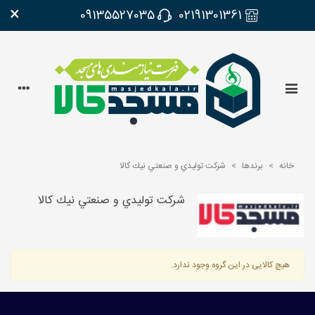
×
09135527035
02191301361
خانه
>
برندها
>
شركت توليدي و صنعتي نيك كالا
شركت توليدي و صنعتي نيك كالا
هیچ کالایی در این گروه وجود ندارد.