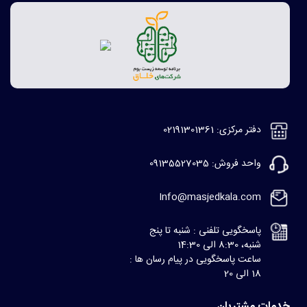
دفتر مرکزی: 02191301361
واحد فروش: 09135527035
Info@masjedkala.com
پاسخگویی تلفنی : شنبه تا پنج
شنبه، 8:30 الی 14:30
ساعت پاسخگویی در پیام رسان ها :
18 الی 20
خدمات مشتریان