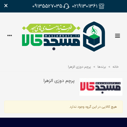
×
09135527035
02191301361
خانه
>
برندها
>
پرچم دوزی الزهرا
پرچم دوزی الزهرا
هیچ کالایی در این گروه وجود ندارد.