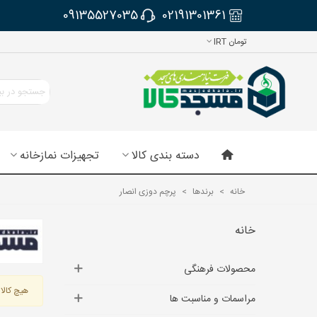
09135527035
02191301361
تومان IRT
دسته بندی کالا
تجهیزات نمازخانه
خانه
>
برندها
>
پرچم دوزی انصار
خانه
محصولات فرهنگی
هیچ کالای
مراسمات و مناسبت ها