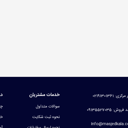
سه کفش مسجدی برزنتی
99 تومان
(بدون مالیات)
نت غدیری
1 تومان
(بدون مالیات)
خدمات مشتریان
در
کزی: 02191301361
سوالات متداول
چر
روش: 09135527035
نحوه ثبت شکایت
خط
Info@masjedkala.
نحوه ارسال سفارشات
آم