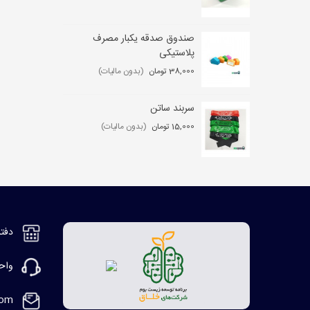
صندوق صدقه یکبار مصرف
کی
پلاستیکی
,000
38,000 تومان
(بدون مالیات)
سربند ساتن
مگ
15,000 تومان
(بدون مالیات)
2,000
دفتر مر
واحد ف
com